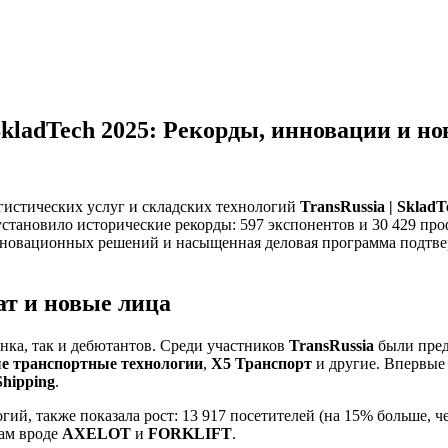
 SkladTech 2025: Рекорды, инновации и 
гистических услуг и складских технологий
TransRussia | SkladT
, установило исторические рекорды: 597 экспонентов и 30 429 п
инновационных решений и насыщенная деловая программа подтве
ат и новые лица
нка, так и дебютантов. Среди участников
TransRussia
были пред
е транспортные технологии
,
X5 Транспорт
и другие. Впервые
hipping
.
ий, также показала рост: 13 917 посетителей (на 15% больше, че
ам вроде
AXELOT
и
FORKLIFT
.