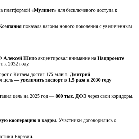
а платформой
«Мулинет»
для бесключевого доступа к
 Компания
показала вагоны нового поколения с увеличенным
РФ
Алексей Шило
акцентировал внимание на
Нацпроекте
 т
к 2032 году.
орот с Китаем достиг
175 млн т
.
Дмитрий
ил цель —
увеличить экспорт в 1,5 раза к 2030 году
,
авил цель на 2025 год —
800 тыс. ДФЭ
через свои коридоры.
ную кооперацию и кадры
. Участники договорились о
истики Евразии.