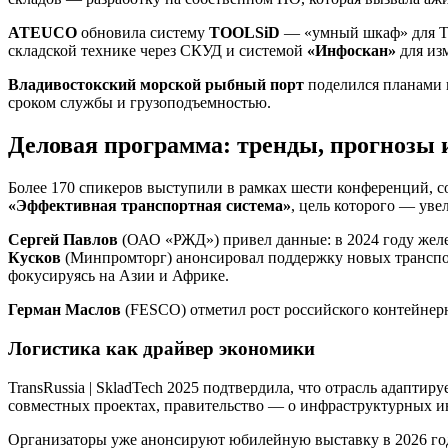
ATEUCO
обновила систему
TOOLSiD
— «умный шкаф» для Т
складской технике через СКУД и системой
«Инфоскан»
для изм
Владивостокский морской рыбный порт
поделился планами 
сроком службы и грузоподъемностью.
Деловая программа: тренды, прогнозы
Более 170 спикеров выступили в рамках шести конференций, с
«Эффективная транспортная система»
, цель которого — ув
Сергей Павлов
(ОАО «РЖД») привел данные: в 2024 году желез
Кусков
(Минпромторг) анонсировал поддержку новых транспо
фокусируясь на Азии и Африке.
Герман Маслов
(FESCO) отметил рост российского контейнер
Логистика как драйвер экономики
TransRussia | SkladTech 2025 подтвердила, что отрасль адаптир
совместных проектах, правительство — о инфраструктурных и
Организаторы уже анонсируют юбилейную выставку в 2026 год