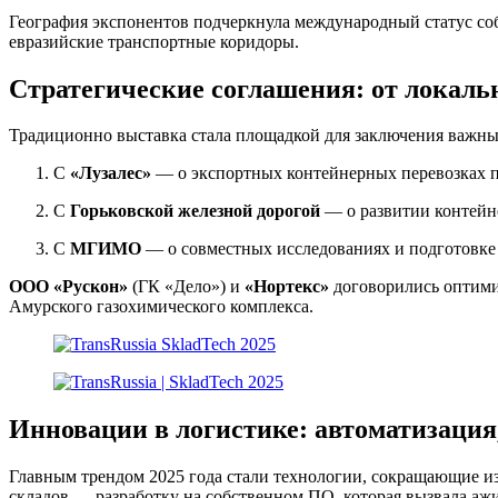
География экспонентов подчеркнула международный статус со
евразийские транспортные коридоры.
Стратегические соглашения: от локаль
Традиционно выставка стала площадкой для заключения важны
С
«Лузалес»
— о экспортных контейнерных перевозках 
С
Горьковской железной дорогой
— о развитии контейн
С
МГИМО
— о совместных исследованиях и подготовке 
ООО «Рускон»
(ГК «Дело») и
«Нортекс»
договорились оптимиз
Амурского газохимического комплекса.
Инновации в логистике: автоматизаци
Главным трендом 2025 года стали технологии, сокращающие
складов — разработку на собственном ПО, которая вызвала аж