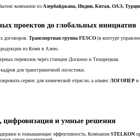
бытия: компании из
Азербайджана, Индии, Китая, ОАЭ, Турци
ных проектов до глобальных инициатив
х договоров.
Транспортная группа FESCO
(в контуре управле
продукции из Коми в Азию.
ерных перевозок через станции Доскино и Тихорецкая.
кадров для трансграничной логистики.
ировать сервис для химической отрасли, а альянс
ЛОГОПЕР
и
я, цифровизация и умные решения
 издержки и повышающие эффективность. Компания
STELKON
п
иотаж среди посетителей.