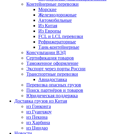
Контейнерные перевозки
Морские
Железнодорожные
Автомобильные
Из Китая
Из Европы
FCL и LCL перевозки
Рефрижераторные
Танк-контейнерные
Консультации ВЭД
Сертификация товаров
Таможенное оформление
Экспорт через порты России
Транспортные перевозки
Авиадоставка
Перевозка опасных грузов
Поиск партнёров и товаров
Юридическая поддержка
Доставка грузов из Китая
из Гонконга
из Гуанчжоу
из Пекина
из Харбина
из Циндао
Новости