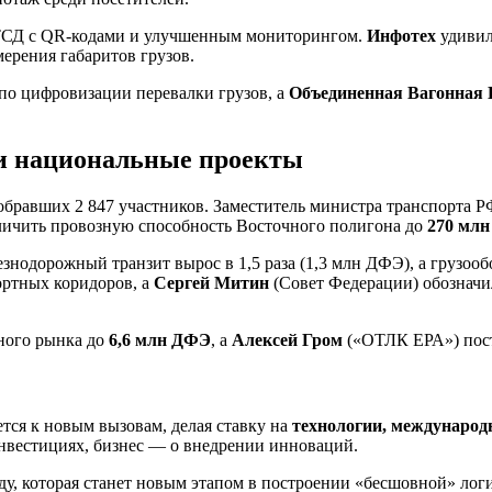
СД с QR-кодами и улучшенным мониторингом.
Инфотех
удивил
ерения габаритов грузов.
по цифровизации перевалки грузов, а
Объединенная Вагонная
 и национальные проекты
обравших 2 847 участников. Заместитель министра транспорта 
еличить провозную способность Восточного полигона до
270 млн
нодорожный транзит вырос в 1,5 раза (1,3 млн ДФЭ), а грузооб
ртных коридоров, а
Сергей Митин
(Совет Федерации) обознач
ного рынка до
6,6 млн ДФЭ
, а
Алексей Гром
(«ОТЛК ЕРА») пост
уется к новым вызовам, делая ставку на
технологии, международ
нвестициях, бизнес — о внедрении инноваций.
у, которая станет новым этапом в построении «бесшовной» лог