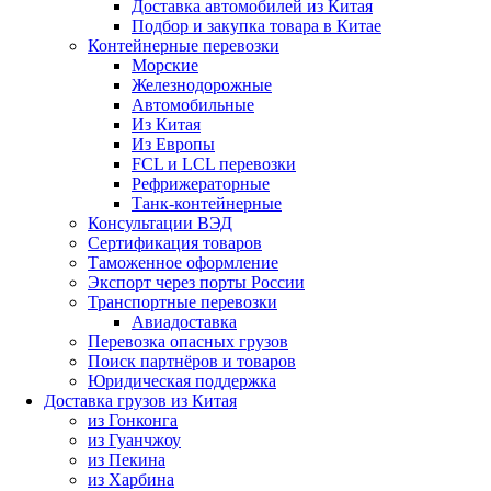
Доставка автомобилей из Китая
Подбор и закупка товара в Китае
Контейнерные перевозки
Морские
Железнодорожные
Автомобильные
Из Китая
Из Европы
FCL и LCL перевозки
Рефрижераторные
Танк-контейнерные
Консультации ВЭД
Сертификация товаров
Таможенное оформление
Экспорт через порты России
Транспортные перевозки
Авиадоставка
Перевозка опасных грузов
Поиск партнёров и товаров
Юридическая поддержка
Доставка грузов из Китая
из Гонконга
из Гуанчжоу
из Пекина
из Харбина